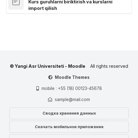
Kurs guruhlarni biriktirish va kurslarni
Страница
import qilish
© Yangi Asr Universiteti - Moodle
All rights reserved
Moodle Themes
mobile : +55 (18) 00123-45678
sample@mail.com
Сводка хранения данных
Скачать мобильное приложение