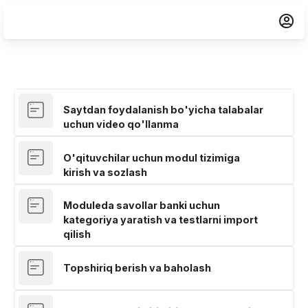
Перейти к основному содержанию
Saytdan foydalanish bo'yicha talabalar
Страница
uchun video qo'llanma
O'qituvchilar uchun modul tizimiga
Страница
kirish va sozlash
Moduleda savollar banki uchun
kategoriya yaratish va testlarni import
Страница
qilish
Topshiriq berish va baholash
Страница