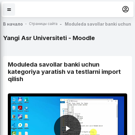
Перейти к основному содержанию
Страницы сайта
В начало
Moduleda savollar banki uchun kat
Yangi Asr Universiteti - Moodle
Moduleda savollar banki uchun
kategoriya yaratish va testlarni import
qilish